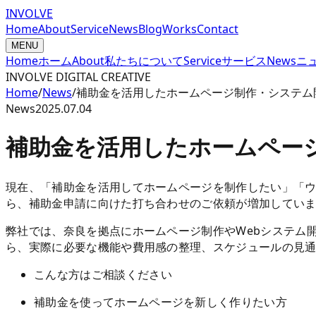
INVOLVE
Home
About
Service
News
Blog
Works
Contact
MENU
Home
ホーム
About
私たちについて
Service
サービス
News
ニ
INVOLVE DIGITAL CREATIVE
Home
/
News
/
補助金を活用したホームページ制作・システム
News
2025.07.04
補助金を活用したホームペー
現在、「補助金を活用してホームページを制作したい」「ウ
ら、補助金申請に向けた打ち合わせのご依頼が増加してい
弊社では、奈良を拠点にホームページ制作やWebシステム
ら、実際に必要な機能や費用感の整理、スケジュールの見
こんな方はご相談ください
補助金を使ってホームページを新しく作りたい方