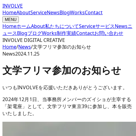
INVOLVE
Home
About
Service
News
Blog
Works
Contact
MENU
Home
ホーム
About
私たちについて
Service
サービス
News
ニ
ュース
Blog
ブログ
Works
制作実績
Contact
お問い合わせ
INVOLVE DIGITAL CREATIVE
Home
/
News
/
文学フリマ参加のお知らせ
News
2024.11.25
文学フリマ参加のお知らせ
いつもINVOLVEを応援いただきありがとうございます。
2024年12月1日、当事務所メンバーのズイショが主宰する
「架電座」として、文学フリマ東京39に参加し、本を販売
いたしました。