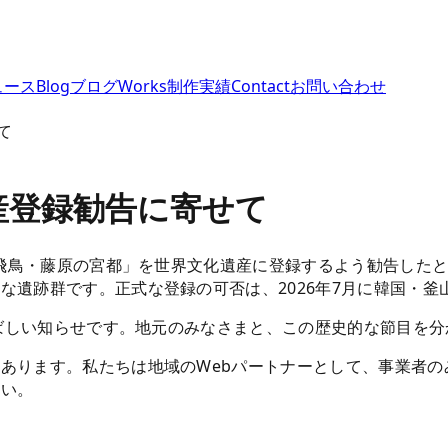
ュース
Blog
ブログ
Works
制作実績
Contact
お問い合わせ
て
産登録勧告に寄せて
「飛鳥・藤原の宮都」を世界文化遺産に登録するよう勧告した
な遺跡群です。正式な登録の可否は、2026年7月に韓国・釜
喜ばしい知らせです。地元のみなさまと、この歴史的な節目を
あります。私たちは地域のWebパートナーとして、事業者
さい。