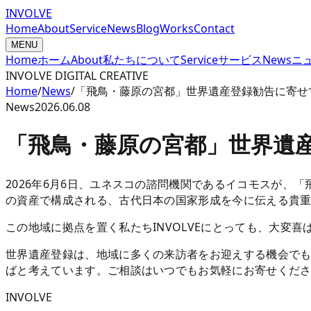
INVOLVE
Home
About
Service
News
Blog
Works
Contact
MENU
Home
ホーム
About
私たちについて
Service
サービス
News
ニ
INVOLVE DIGITAL CREATIVE
Home
/
News
/
「飛鳥・藤原の宮都」世界遺産登録勧告に寄せ
News
2026.06.08
「飛鳥・藤原の宮都」世界遺
2026年6月6日、ユネスコの諮問機関であるイコモスが、
の資産で構成される、古代日本の国家形成を今に伝える貴重
この地域に拠点を置く私たちINVOLVEにとっても、大変
世界遺産登録は、地域に多くの来訪者をお迎えする機会でも
ばと考えています。ご相談はいつでもお気軽にお寄せくだ
INVOLVE